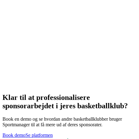
lokale støtter?
Hvordan dokumenterer vi værdien af et sponsorat?
Kan vi se hvilke sponsorater der skal
genforhandles?
Klar til at professionalisere
sponsorarbejdet i jeres basketballklub?
Book en demo og se hvordan andre basketballklubber bruger
Sportmanager til at få mere ud af deres sponsorater.
Book demo
Se platformen