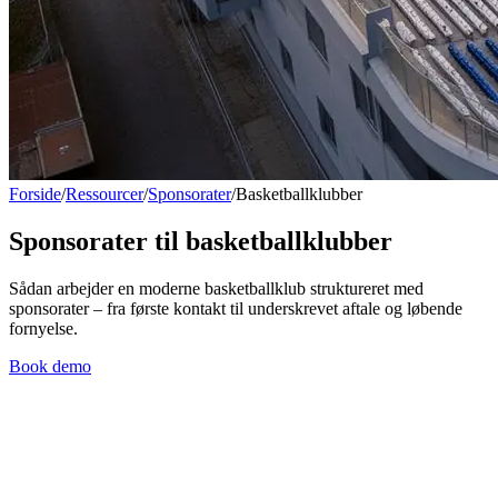
Forside
/
Ressourcer
/
Sponsorater
/
Basketballklubber
Sponsorater til basketballklubber
Sådan arbejder en moderne basketballklub struktureret med
sponsorater – fra første kontakt til underskrevet aftale og løbende
fornyelse.
Book demo
Sponsorarbejdet i en typisk
basketballklub