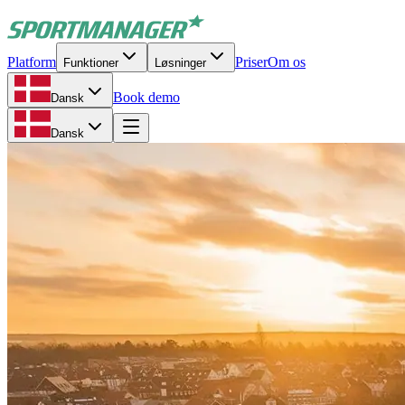
Platform
Priser
Om os
Funktioner
Løsninger
Book demo
Dansk
Dansk