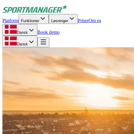
Platform
Priser
Om os
Funktioner
Løsninger
Book demo
Dansk
Dansk