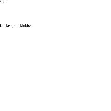
alg.
danske sportsklubber.