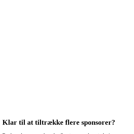
Opret fakturaer koblet til aftaler med overblik over status og betalinger
Genforhandling
Se udløbende aftaler og forbered genforhandling proaktivt.
Flere nye sponsorer
Kortere salgscyklus
Mere professionel præsentation
Bedre hit-rate
Salg og sponsorstyring
CRM til sportsklubber
Book demo
Klar til at tiltrække flere sponsorer?