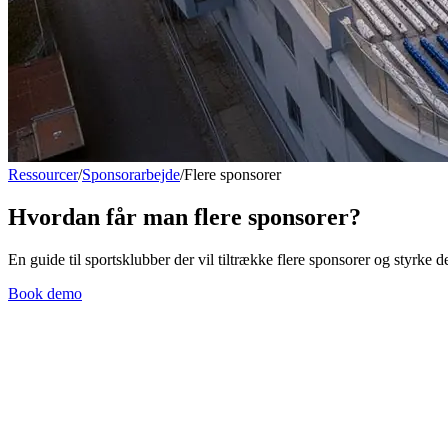
Ressourcer
/
Sponsorarbejde
/
Flere sponsorer
Hvordan får man flere sponsorer?
En guide til sportsklubber der vil tiltrække flere sponsorer og styrke
Book demo
Hvorfor er det svært at få nye sponsorer?
Mange sportsklubber oplever at det er svært at tiltrække nye sponsorer
Uden et system til at holde styr på potentielle sponsorer, dialoger og o