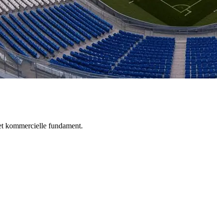
 det kommercielle fundament.
. Ofte skyldes det at klubben ikke har en struktureret salgsproces.
pfølgning, er salgsindsatsen tilfældig.