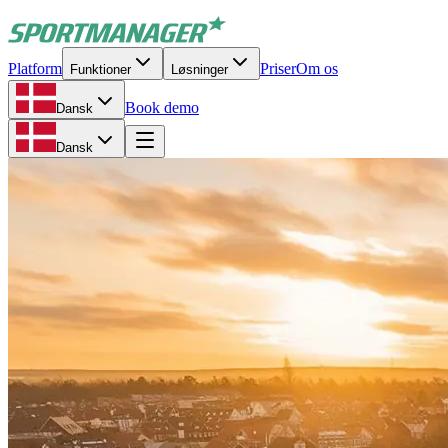
Platform
Priser
Om os
Funktioner
Løsninger
Book demo
Dansk
Dansk