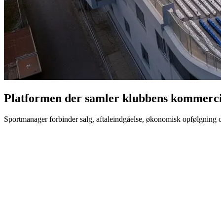
Platformen der samler klubbens kommerci
Sportmanager forbinder salg, aftaleindgåelse, økonomisk opfølgning og
app.sportmanager.dk
Nordvest FC
Dashboard
Sponsorer
Aftaler
Billetter
Økonomi
Opgaver